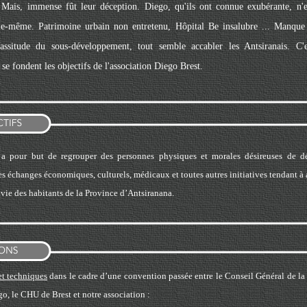
 Mais, immense fût leur déception. Diego, qu'ils ont connue exubérante, n'e
lle-même. Patrimoine urbain non entretenu, Hôpital Be insalubre ... Manqu
 lassitude du sous-développement, tout semble accabler les Antsiranais. C'
se fondent les objectifs de l'association Diego Brest.
n a pour but de regrouper des personnes physiques et morales désireuses de d
es échanges économiques, culturels, médicaux et toutes autres initiatives tendant à 
vie des habitants de la Province d’Antsiranana.
et techniques
dans le cadre d’une convention passée entre le Conseil Général de la 
o, le CHU de Brest et notre association :