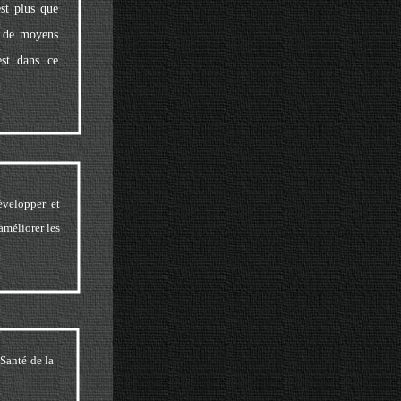
st plus que
e de moyens
est dans ce
évelopper et
améliorer les
Santé de la