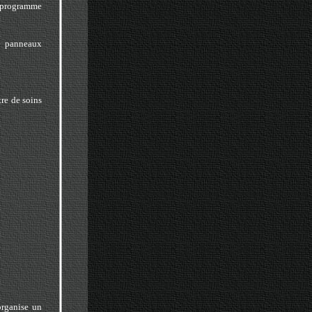
n programme
de panneaux
tre de soins
 organise un