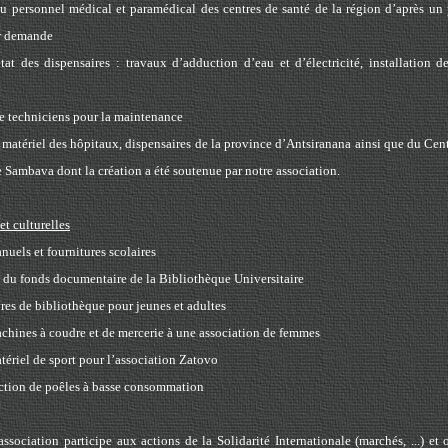
u personnel médical et paramédical des centres de santé de la région d’après u
ur demande
tat des dispensaires : travaux d’adduction d’eau et d’électricité, installation 
e techniciens pour la maintenance
 matériel des hôpitaux, dispensaires de la province d’Antsiranana ainsi que du Cen
e Sambava dont la création a été soutenue par notre association.
et culturelles
nuels et fournitures scolaires
n du fonds documentaire de la Bibliothèque Universitaire
vres de bibliothèque pour jeunes et adultes
chines à coudre et de mercerie à une association de femmes
tériel de sport pour l’association Zatovo
ction de poêles à basse consommation
’association participe aux actions de la Solidarité Internationale (marchés, ...) et