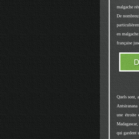
malgache rés
De nombreux 
particulière
en malgache.
française ju
Quels sont, a
Antsiranana
une étroite 
Madagascar, 
qui gardent u