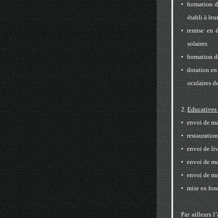
•
formation d
établi à le
•
remise en é
solaires
•
formation d
•
dotation en
oculaires d
2.
Educatives 
•
envoi de ma
•
restauratio
•
envoi de li
•
envoi de ma
•
envoi de ma
•
mise en fon
Par ailleurs l